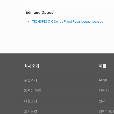
[Edmund Optics]
TECHSPEC® C Series Fixed Focal Length Lenses
회사소개
제품
수행과제
AI카메라
동영상 자료
카메라
채용안내
센서
오시는길
임베디드 