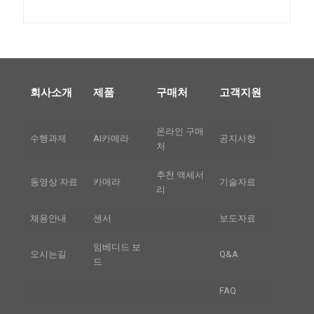
회사소개
제품
구매처
고객지원
온라인 구매
수행과제
AI카메라
공지사항
처
추천 액세서
동영상 자료
카메라
기술자료
리
채용안내
센서
보도자료
임베디드 보
오시는길
Q&A
드
FAQ