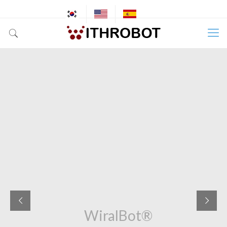
WiralBot®